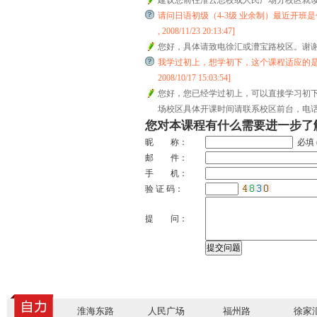
建议您前往淮云总校或人民广场分校区就
请问日语初级（4-3级 业余制）最近开班是什
, 2008/11/23 20:13:47]
您好，具体请致电徐汇或漕宝路校区。谢
我学过初上，想学初下，这个课程适应的是吧
2008/10/17 15:03:54]
您好，您已经学过初上，可以直接学习初下，
场校区具体开课时间请联系校区前台，电话2281
您对本课程有什么需要进一步了
昵 称：
必填 
邮 件：
手 机：
验 证 码：
提 问：
淮海东路
人民广场
福州路
徐家