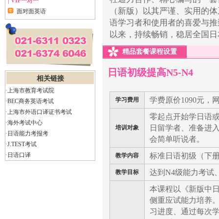
| VIP一对一
（新版）以其严谨、实用的体
面对面英语
语学习者和使用者的喜爱与推
以来，持续畅销，稳居全国日
精品套餐课程设置
日语初级提高N5-N4
相关链接
·上海市教育考试院
学费原价1090元，网
学习费用
·BEC商务英语考试
·上海市外语口译证书考试
零起点开始学日语
·海外考试中心
日留学者、准备进
培训对象
·日语能力考报考
会简单听说者。
·J.TEST考试
·日语口译
标准日语初级（下
教学内容
达到N4级能力考试
教学目标
本课程以《新版中
侧重应试能力培养
习进度、通过每次