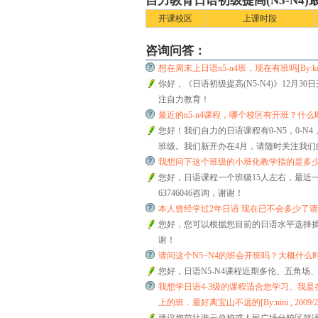
自力教育日语初级提高(N5-N4
开课校区
上课时段
咨询问答：
想在周末上日语n5-n4班，现在有班吗[By:kevin , 2
你好，《日语初级提高(N5-N4)》12月3
注自力教育！
最近的n5-n4课程，哪个校区有开班？什么时候开班？[
您好！我们自力的日语课程有0-N5，0-N
班级。我们新开办在4月，请随时关注我们的官网
我想问下这个班级的小班化教学指的是多少人？[By:浮
您好，日语课程一个班级15人左右，最近一期开班
63746046咨询，谢谢！
本人曾经学过2年日语 现在已不会多少了请问应从和阶段
您好，您可以根据您目前的日语水平选择插班
谢！
请问这个N5~N4的班会开班吗？大概什么时候呢？[By:s
您好，日语N5-N4课程近期多伦、五角场、
我想学日语4-3级的课程适合您学习。我
上的班．最好离宝山不远的[By:nini , 2009/2/11