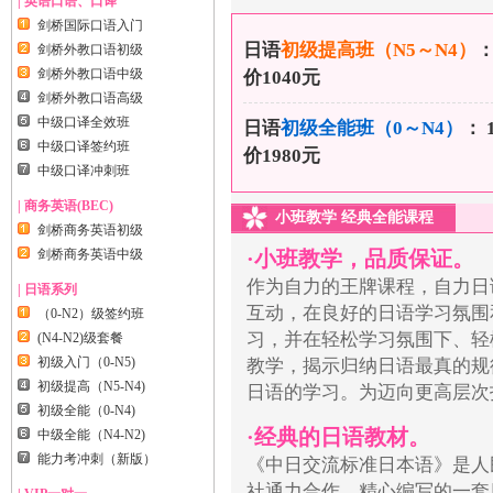
| 英语口语、口译
剑桥国际口语入门
日语
初级提高班（N5～N4）
：
剑桥外教口语初级
剑桥外教口语中级
价1040元
剑桥外教口语高级
中级口译全效班
日语
初级全能班（0～N4）
： 
中级口译签约班
价1980元
中级口译冲刺班
| 商务英语(BEC)
小班教学 经典全能课程
剑桥商务英语初级
剑桥商务英语中级
·小班教学，品质保证。
作为自力的王牌课程，自力日
| 日语系列
互动，在良好的日语学习氛围
（0-N2）级签约班
习，并在轻松学习氛围下、轻
(N4-N2)级套餐
初级入门（0-N5)
教学，揭示归纳日语最真的规
初级提高（N5-N4)
日语的学习。为迈向更高层次
初级全能（0-N4)
·经典的日语教材。
中级全能（N4-N2)
能力考冲刺（新版）
《中日交流标准日本语》是人
社通力合作、精心编写的一套