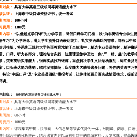
训对象：
具有大学英语三级或同等英语能力水平
核认证：
上海市中级口译资格证书，统一考试
训周期：
100小时
习费用：
1380元
训内容：
“
以低起点学口译
”为办学宗旨，降低口译学习门槛，以“
为非英语专业学生
语学习
”为办学理念，满足学生提升口语表达能力、扎实英语基础的需求。课程以中级
培训模板，将系统正规的大学英语教育浓缩于全效班中，精选专业英语教材，精讲翻
语、口译、听力各部分，理论结合实践，注重课堂教学互动，集“严、精、趣”的教学
求，突出英语实用能力，强调实战技巧锻炼，重点解决学生文法结构混乱，词汇量贫
窄，口头表达能力薄弱，临时发挥怯场，应变能力欠缺等诸多问题，将你的英语学习
。特设“中级口译”及“专业英语四级”模拟考试，让你体验百分百实战情景模式，提前
环境。
冲刺班：
短时间内迅速提升口译实战水平！
训对象：
具有大学英语四级或同等英语能力水平
核认证：
上海市中级口译资格证书，统一考试
训周期：
60小时
习费用：
1080元
训内容：
课程集高密度，快节奏、大信息量等诸多优势为一体，对翻译、阅读、口语
进行综合性的分析讲评，结合课文内容以及有针对性的自编材料，反复实践，提高
阅