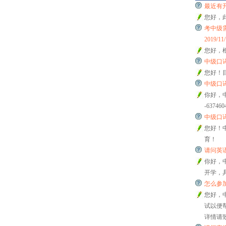
最近有开班么
您好，
考中级需
2019/11/
您好，
中级口译全
您好！
中级口译开
你好，
-63746
中级口译的
您好！中
育！
请问英语
你好，
开学，具
怎么参加中
您好，
试以便帮
详情请致