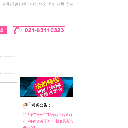
|
外语
|
外贸
|
摄影
|
幼师
|
分校
|
上海
|
杭州
|
宁波
语
考务公告：
·2015年下半年PETS考试报名通知
·2014年商务英语(BEC)报名及考试
时间安排