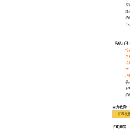
应
经
的
书
高级口译
培
考
培
学
培
英
程
的
自力教育中
开课校
咨询问答：