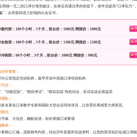
运用独一无二的口译分项突破法，在保证高通过率的前提下，使学员提高“口译实力”
双赢”，从而获得进入职场的白金证书。
签约班：100个小时，5个月，前台价：1980元
网报价：1880元
全效班：100个小时，5个月，前台价：1380元
网报价：1280元
冲刺班：60个小时，3个月，前台价：1080元
网报价：980元
的办学资质：
译办公室指定培训机构，最早开设中高级口译培训机构
学方法：
”、“功能交际”、“模拟考试”、“模拟实战”有机结合，应试实战全面提高
师团队：
20多名著名口译教学专家和国际大型会议同传译员，让你零距离感受大师风范。
堂模式：
快节奏、大信息，幽默诙谐，轻松掌握口译要领
编教材：
专家精心汇编，选取精华内容，结合历年真题和实战资料，让您的英语知识化成口译能