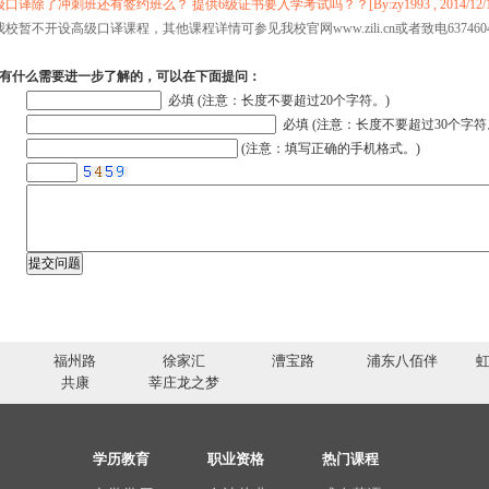
译除了冲刺班还有签约班么？ 提供6级证书要入学考试吗？？[By:zy1993 , 2014/12/10 22
校暂不开设高级口译课程，其他课程详情可参见我校官网www.zili.cn或者致电637460
有什么需要进一步了解的，可以在下面提问：
必填 (注意：长度不要超过20个字符。)
必填 (注意：长度不要超过30个字符
(注意：填写正确的手机格式。)
福州路
徐家汇
漕宝路
浦东八佰伴
共康
莘庄龙之梦
学历教育
职业资格
热门课程