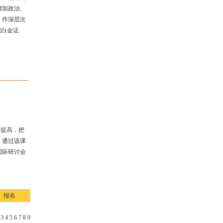
增加政治、
，作深层次
职白金证
的提高，把
。通过该
课
国际研讨会
报名
3
4
5
6
7
8
9