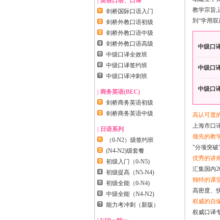
| 英语口语、口译
教学宗旨
,
剑桥国际口语入门
到“学用
剑桥外教口语初级
剑桥外教口语中级
剑桥外教口语高级
中级口译
中级口译全效班
中级口译签约班
中级口译
中级口译冲刺班
中级口译
| 商务英语(BEC)
剑桥商务英语初级
剑桥商务英语中级
高认可度
上海市口
| 日语系列
领先的教
（0-N2）级签约班
"
分项突破
(N4-N2)级套餐
优秀的讲
初级入门（0-N5)
汇集国内
初级提高（N5-N4)
独特的课
初级全能（0-N4)
高密度、
中级全能（N4-N2)
权威的自
能力考冲刺（新版）
权威口译