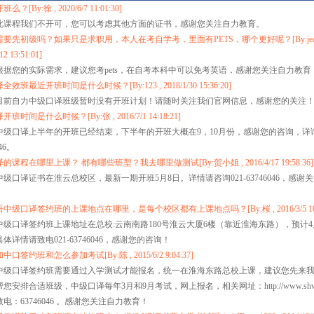
？[By:徐 , 2020/6/7 11:01:30]
此课程我们不开可，您可以考虑其他方面的证书，感谢您关注自力教育。
要先初级吗？如果只是求职用，本人在考自学考，里面有PETS，哪个更好呢？[By:jean
12 13:51:01]
根据您的实际需求，建议您考pets，在自考本科中可以免考英语，感谢您关注自力教育
效班最近开班时间是什么时候？[By:123 , 2018/1/30 15:36:20]
目前自力中级口译班级暂时没有开班计划！请随时关注我们官网信息，感谢您的关注
班时间是什么时候？[By:张 , 2016/7/1 14:18:21]
中级口译上半年的开班已经结束，下半年的开班大概在9，10月份，感谢您的咨询，详询
046。
课程在哪里上课？ 都有哪些班型？我去哪里做测试[By:贺小姐 , 2016/4/17 19:58:36]
级口译证书在淮云总校区，最新一期开班5月8日。详情请咨询021-63746046，感谢
中级口译签约班的上课地点在哪里，是每个校区都有上课地点吗？[By:桜 , 2016/3/5 10:2
中级口译签约班上课地址在总校:云南南路180号淮云大厦6楼（靠近淮海东路），预计
体详情请致电021-63746046，感谢您的咨询！
口签约班和怎么参加考试[By:陈 , 2015/6/2 9:04:37]
中级口译签约班需要通过入学测试才能报名，统一在淮海东路总校上课，建议您先来
您安排合适班级，中级口译每年3月和9月考试，网上报名，相关网址：http://www.shwyky
电：63746046 。感谢您关注自力教育！