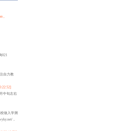
 ,
！
021
关注自力教
2:52]
4月中旬左右
我校做入学测
.net/，