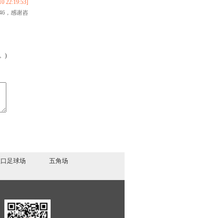
:19:53]
46，感谢咨
。)
虹口足球场
五角场