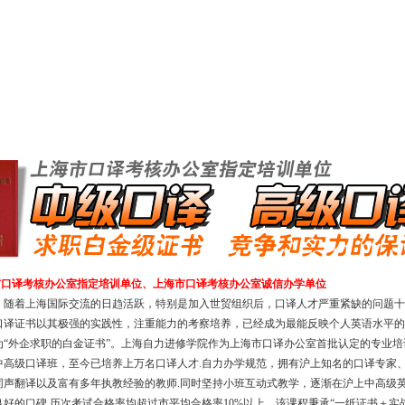
市口译考核办公室指定培训单位、上海市口译考核办公室诚信办学单位
，随着上海国际交流的日趋活跃，特别是加入世贸组织后，口译人才严重紧缺的问题十
口译证书以其极强的实践性，注重能力的考察培养，已经成为最能反映个人英语水平的
为“外企求职的白金证书”。上海自力进修学院作为上海市口译办公室首批认定的专业培
中高级口译班，至今已培养上万名口译人才.自力办学规范，拥有沪上知名的口译专家
同声翻译以及富有多年执教经验的教师.同时坚持小班互动式教学，逐渐在沪上中高级
好的口碑,
历次考试合格率均超过市平均合格率10
%
以上。该课程秉承“一纸证书＋实