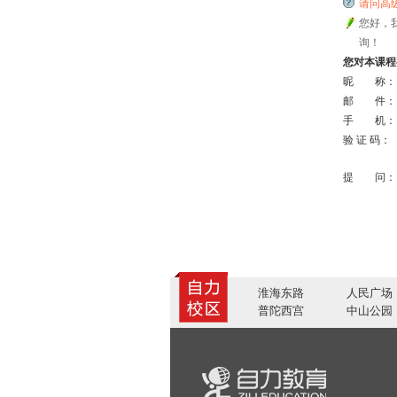
请问高级口
您好，我
询！
您对本课程
昵 称：
邮 件：
手 机：
验 证 码：
提 问：
淮海东路
人民广场
普陀西宫
中山公园