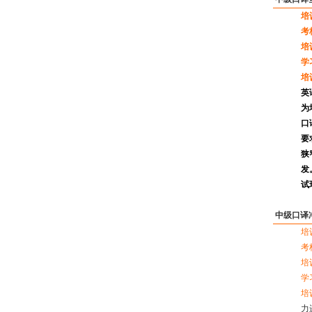
培
考
培
学
培
英
为
口
要
狭
发
试
中级口译
培
考
培
学
培
力