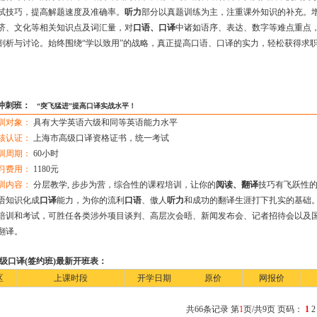
试技巧，提高解题速度及准确率。
听力
部分以真题训练为主，注重课外知识的补充。
济、文化等相关知识点及词汇量，对
口语、口译
中诸如语序、表达、数字等难点重点
剖析与讨论。始终围绕“学以致用”的战略，真正提高口语、口译的实力，
轻松获得求
。
冲刺班：
“突飞猛进”提高口译实战水平！
训对象：
具有大学英语六级和同等英语能力水平
核认证：
上海市高级口译资格证书，统一考试
训周期：
60小时
习费用：
1180元
训内容：
分层教学
, 步步为营，综合性的课程培训，让你的
阅读、翻译
技巧有飞跃性
语知识化成
口译
能力，为你的流利
口语
、傲人
听力
和成功的翻译生涯打下扎实的基础
培训和考试，可胜任各类涉外项目谈判、高层次会晤、新闻发布会、记者招待会以及
翻译。
级口译(签约班)最新开班表：
区
上课时段
开学日期
原价
网报价
共66条记录 第
1
页/共9页 页码：
1
2