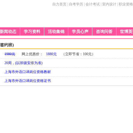
自力首页
|
自考学历
|
会计考试
|
室内设计
|
职业资格
新闻动态
学习资料
活动集锦
学员心声
咨询问答
世博英
签约班)
：
1980元
网上优惠价：
1880元
（立即节省：100元）
：
20周，(以班级安排为准)
：
上海市外语口译岗位资格教材
：
上海市外语口译岗位资格证书