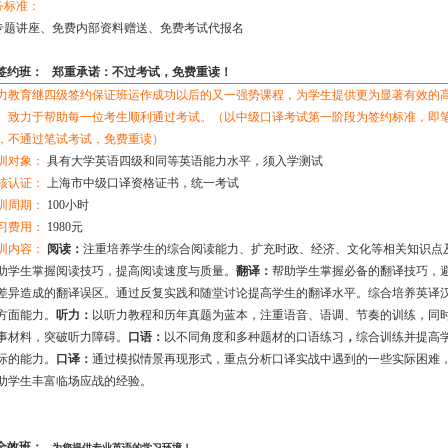
务标准：
专题讲座、免费内部资料赠送、免费考试代报名
签约班：
郑重承诺：不过考试，免费重读！
力教育继四级签约保证班运作成功以后的又一强势课程，为学生提供更为显著有效的
。致力于帮助每一位考生顺利通过考试。（以中级口译考试第一阶段为签约标准，即
，不通过笔试考试，免费重读）
训对象：
具有大学英语四级和同等英语能力水平，须入学测试
核认证：
上海市中级口译资格证书，统一考试
训周期：
100小时
习费用：
1980元
训内容：
阅读：
注重培养学生的综合阅读能力、扩充时政、经济、文化等相关知识点
助学生掌握阅读技巧，提高阅读速度与质量。
翻译：
帮助学生掌握必备的翻译技巧，
差异造成的翻译误区。通过反复实践和随堂讨论提高学生的翻译水平。综合培养英译
方面能力。
听力：
以听力教程和历年真题为蓝本，注重语音、语调、节奏的训练，同
事材料，突破听力障碍。
口语：
以不同角度和多种题材的口语练习
，
综合训练并提高
际的能力。
口译：
通过模拟情景再现形式，重点分析口译实战中遇到的一些实际困难
助学生丰富临场应战的经验。
全效班：
为您提供专业英语的学习环境！