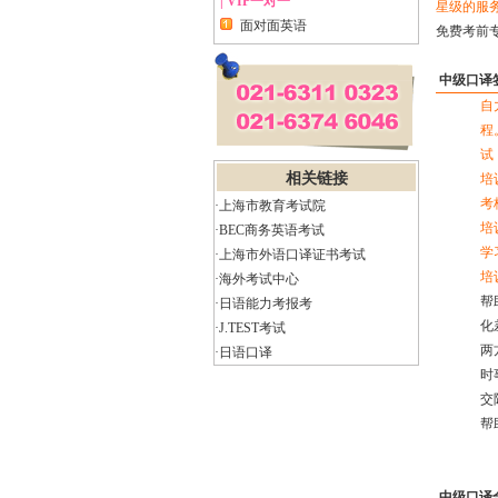
| VIP一对一
星级的服
面对面英语
免费考前
中级口译
自
程
试
相关链接
培
考
·上海市教育考试院
培
·BEC商务英语考试
学
·上海市外语口译证书考试
培
·海外考试中心
帮
·日语能力考报考
化
·J.TEST考试
两
·日语口译
时
交
帮
中级口译