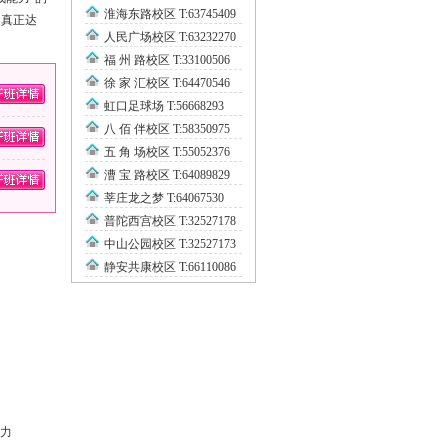
淮海东路校区 T:63745409
，真正达
人民广场校区 T:63232270
福 州 路校区 T:33100506
徐 家 汇校区 T:64470546
虹口足球场 T:56668293
八 佰 伴校区 T:58350975
五 角 场校区 T:55052376
漕 宝 路校区 T:64089829
莘庄龙之梦 T:64067530
普陀西宫校区 T:32527178
中山公园校区 T:32527173
静安共康校区 T:66110086
力