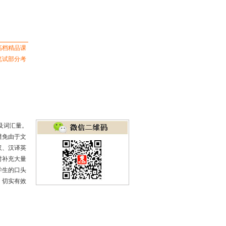
高档精品课
笔试部分考
及词汇量。
避免由于文
汉、汉译英
时补充大量
学生的口头
，切实有效