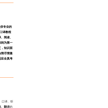
提供专业的
口译教程
译、阅读、
准则为第一
乏，知识面
热情尽情激
适应全真考
、口译、听
读、翻译
的