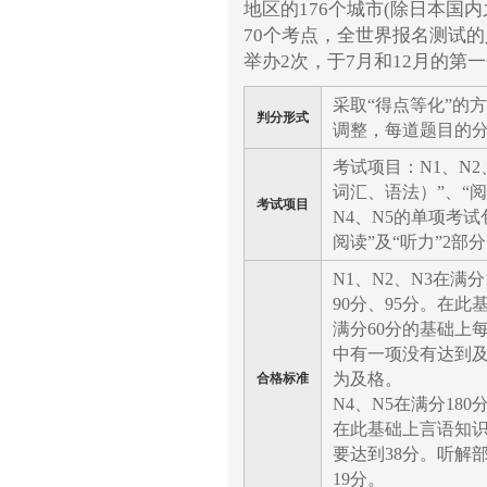
地区的176个城市(除日本国
70个考点，全世界报名测试的
举办2次，于7月和12月的第
采取“得点等化”的
判分形式
调整，每道题目的
考试项目：N1、N
词汇、语法）”、“阅
考试项目
N4、N5的单项考
阅读”及“听力”2部
N1、N2、N3在满
90分、95分。在
满分60分的基础上
中有一项没有达到
为及格。
合格标准
N4、N5在满分18
在此基础上言语知识
要达到38分。听解
19分。