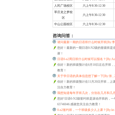
人民广场校区
六上午8:30-12:30
莘庄龙之梦校
六上午8:30-12:30
区
中山公园校区
六上午8:30-12:30
咨询问答：
请问最新一期的日语班什么时候开班[By:李小骏 , 20
您好！最新的一期日语0-N2级的签级班是在9
谢！
日语0-n2周日班什么时候可以报名？[By:Aoi Shouta
你好！新的班级预计在6月18日左右开班，上课
教育！
关于学日语的具体信息想了解一下[By:张 , 2016/1
你好！新的班级预计在11月20日开班，上课时间会
注自力教育！
我想知道每年开班几次，分别在几月和几月？[By:MAN
您好!日语0-N2级签约班是滚动开班的，
63746046.感谢您关注自力教育！
0-n2签约班，一个班级多少人上课？[By:lei , 2015