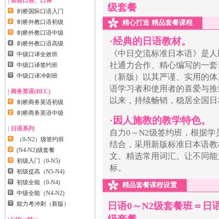
| 英语口语、口译
级套餐
剑桥国际口语入门
剑桥外教口语初级
精心打造 精品套餐课程
剑桥外教口语中级
·经典的日语教材。
剑桥外教口语高级
《中日交流标准日本语》是人
中级口译全效班
社通力合作、精心编写的一套
中级口译签约班
中级口译冲刺班
（新版）以其严谨、实用的体
语学习者和使用者的喜爱与推
| 商务英语(BEC)
以来，持续畅销，稳居全国日
剑桥商务英语初级
剑桥商务英语中级
·因人施教的教学特色。
| 日语系列
自力0～N2级签约班，根据
（0-N2）级签约班
结合，采用新版标准日本语教
(N4-N2)级套餐
文、精选常用词汇。让不同能
初级入门（0-N5)
标。
初级提高（N5-N4)
初级全能（0-N4)
精品套餐课程设置
中级全能（N4-N2)
能力考冲刺（新版）
日语0～N2级套餐班＝日语