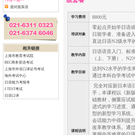
级套餐
| VIP一对一
面对面英语
8800元
学习费用
零起点开始学日语
日留学者、准备进
培训对象
直达日语N2级水平
相关链接
日语语音入门、标
教学内容
·上海市教育考试院
（上、下册）、N2
·BEC商务英语考试
达到N2水平的学生
·上海市外语口译证书考试
教学目标
通过本科自学考试
·海外考试中心
·日语能力考报考
完全对应新日本语日
·J.TEST考试
手，本课程以《新
·日语口译
础教材，侧重应试
进式的学习进度、
型的新型学习系统。
会话能力中得到提升
改革教学体系。通
课程说明
掌握中等难度的日