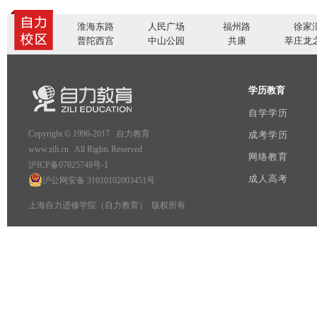
淮海东路
人民广场
福州路
徐家
普陀西宫
中山公园
共康
莘庄龙
学历教育
自学学历
Copyright © 1996-2017 自力教育
成考学历
www.zili.cn All Rights Reserved
网络教育
沪ICP备07025748号-1
成人高考
沪公网安备 31010102003451号
上海自力进修学院（自力教育） 版权所有