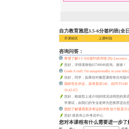
自力教育雅思3.5-6分签约班(
开课校区
上课时段
咨询问答：
希望了解3.5~6分签约班详情 [By:Lawrence , 201
您好，详情请致电63746046咨询。谢谢！
Grade A stuff. I'm unuqetisonalby in your de
你好，同学，如果你对雅思课程有任何疑问，请
我研究生毕业，高考英语140，但PETS340，CET4
16:43:47]
您好，根据您上述介绍的情况说明您的英
学测试，由我们的专业老师为您推荐适合您级
我想了解通用英语考证的详情 给个联系方式[By:唐同学
您好:请咨询上外考试中心.
您对本课程有什么需要进一步了