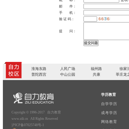
昵 称：
必填 
邮 件：
手 机：
验 证 码：
提 问：
淮海东路
人民广场
福州路
徐家
普陀西宫
中山公园
共康
莘庄龙
学历教育
自学学历
Copyright © 1996-2017 自力教育
成考学历
www.zili.cn All Rights Reserved
网络教育
沪ICP备07025748号-1